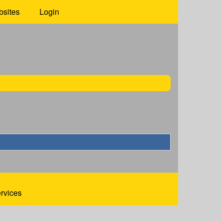
bsites
Login
ervices