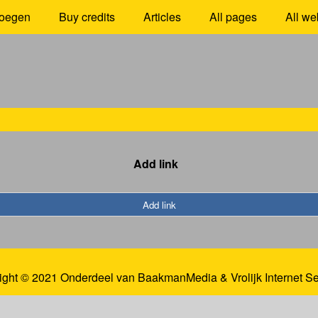
oegen
Buy credits
Articles
All pages
All we
Add link
Add link
ight © 2021 Onderdeel van
BaakmanMedia
&
Vrolijk Internet S